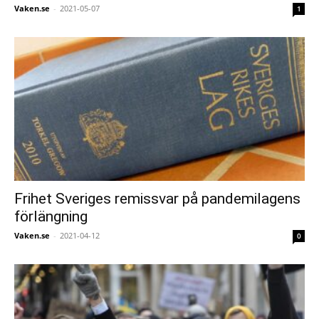
Vaken.se
-
2021-05-07
1
Frihet Sveriges remissvar på pandemilagens
förlängning
Vaken.se
-
2021-04-12
0