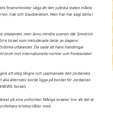
aels finansminister säga att den judiska staten måste
yrien, Irak och Saudiarabien. Men han har sagt detta i
 inte uttalandet, men ännu mindre scenen där Smotrich
Större Israel som inkluderade delar av dagens
fördöma uttalandet. De sade att hans handlingar
tt brott mot internationella normer och fredsavtalet
 gick ett steg längre och uppmanade den jordanska
att alla alternativ borde ligga på bordet för Jordanien
4NEWS (Israel)
ärket på sina uniformer. Många israeler tror att det är
rofetians kristna håller med.