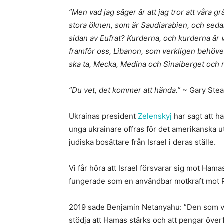
”Men vad jag säger är att jag tror att våra gr
stora öknen, som är Saudiarabien, och sedan
sidan av Eufrat? Kurderna, och kurderna är
framför oss, Libanon, som verkligen behöver 
ska ta, Mecka, Medina och Sinaiberget och r
”Du vet, det kommer att hända.”
~ Gary Stea
Ukrainas president
Zelenskyj
har sagt att ha
unga ukrainare offras för det amerikanska u
judiska bosättare från Israel i deras ställe.
Vi får höra att Israel försvarar sig mot Ham
fungerade som en användbar motkraft mot 
2019 sade Benjamin Netanyahu: ”Den som vil
stödja att Hamas stärks och att pengar överf