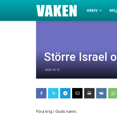
VAKEN.se
ARKIV
MIL
Större Israel 
2024-10-12
Föra krig i Guds namn.