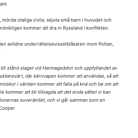
ark
 mörda otaliga civila, skjuta små barn i huvudet och
undvikligen kommer att dra in Ryssland i konflikten.
n den avlidne underrättelsevisselblåsaren inom flottan,
.
 till stånd slaget vid Harmageddon och uppfyllandet av
fruktansvärt, där kärnvapen kommer att användas, så att
iskor i världen kommer att falla på knä och be om att
De kommer att bli tillsagda att det enda sättet vi kan
ationernas suveränitet, och vi går samman som en
 Cooper