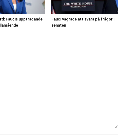
rd: Faucis uppträdande
Fauci vägrade att svara på frågor i
illamående
senaten