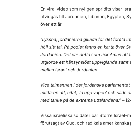
En viral video som nyligen spridits visar Isr
utvidgas till Jordanien, Libanon, Egypten, S
över ett år.
”Lyssna, jordanierna gillade för det första
höll sitt tal. På podiet fanns en karta över 
Jordanien. Det var detta som fick Aman att 
utgjorde ett hänsynslöst uppviglande samt e
mellan Israel och Jordanien.
Vice talmannen i det jordanska parlamentet
militären att, citat, ’ta upp vapen’ och sade 
med tanke på de extrema uttalandena.”
~ i2
Vissa israeliska soldater bär Större Israel-m
förutsagt av Gud, och radikala amerikanska p