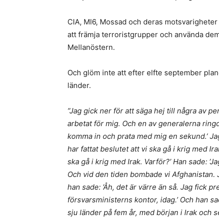
CIA, MI6, Mossad och deras motsvarigheter i
att främja terroristgrupper och använda dem s
Mellanöstern.
Och glöm inte att efter elfte september pla
länder.
”Jag gick ner för att säga hej till några a
arbetat för mig. Och en av generalerna rin
komma in och prata med mig en sekund.’ Jag s
har fattat beslutet att vi ska gå i krig med 
ska gå i krig med Irak. Varför?’ Han sade: ’Ja
Och vid den tiden bombade vi Afghanistan. Ja
han sade: ’Åh, det är värre än så. Jag fick p
försvarsministerns kontor, idag.’ Och han sa
sju länder på fem år, med början i Irak och