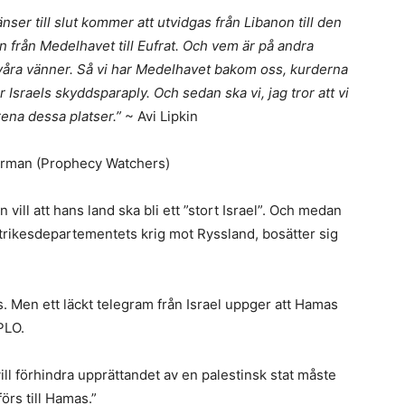
änser till slut kommer att utvidgas från Libanon till den
 från Medelhavet till Eufrat. Och vem är på andra
 våra vänner. Så vi har Medelhavet bakom oss, kurderna
Israels skyddsparaply. Och sedan ska vi, jag tror att vi
ena dessa platser.”
~ Avi Lipkin
rman (Prophecy Watchers)
n vill att hans land ska bli ett ”stort Israel”. Och medan
trikesdepartementets krig mot Ryssland, bosätter sig
as. Men ett läckt telegram från Israel uppger att Hamas
PLO.
l förhindra upprättandet av en palestinsk stat måste
örs till Hamas.”