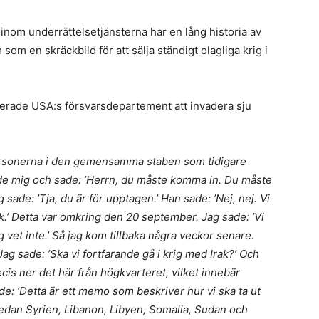
nom underrättelsetjänsterna har en lång historia av
om en skräckbild för att sälja ständigt olagliga krig i
nerade USA:s försvarsdepartement att invadera sju
v personerna i den gemensamma staben som tidigare
gde mig och sade: ’Herrn, du måste komma in. Du måste
ade: ’Tja, du är för upptagen.’ Han sade: ’Nej, nej. Vi
Irak.’ Detta var omkring den 20 september. Jag sade: ’Vi
g vet inte.’ Så jag kom tillbaka några veckor senare.
g sade: ’Ska vi fortfarande gå i krig med Irak?’ Och
recis ner det här från högkvarteret, vilket innebär
de: ’Detta är ett memo som beskriver hur vi ska ta ut
 sedan Syrien, Libanon, Libyen, Somalia, Sudan och