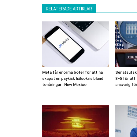
RELATERADE ARTIKLAR
Meta får enorma böter för att ha
Senatsutsko
skapat en psykisk hälsokris bland
8–5 för att
tonåringar i New Mexico
ansvarig fö