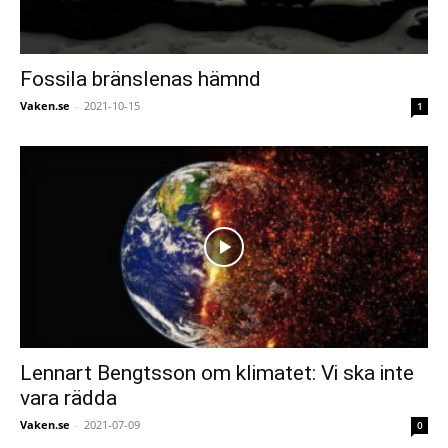
Fossila bränslenas hämnd
Vaken.se
-
2021-10-15
1
Lennart Bengtsson om klimatet: Vi ska inte
vara rädda
Vaken.se
-
2021-07-09
0