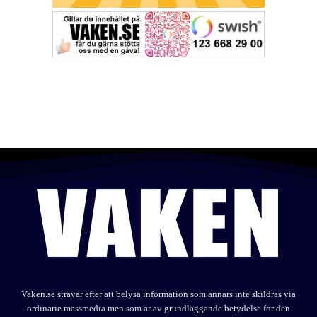
Vaken.se strävar efter att belysa information som annars inte skildras via
ordinarie massmedia men som är av grundläggande betydelse för den