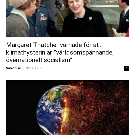
Margaret Thatcher varnade för att
klimathysterin är ”världsomspännande,
övernationell socialism”
Vaken.se
-
2023-08-09
0