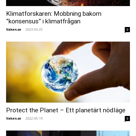
Klimatforskaren: Mobbning bakom
”konsensus” i klimatfrågan
Vaken.se
-
2023-03-25
0
Protect the Planet – Ett planetärt nödläge
Vaken.se
-
2022-05-19
0