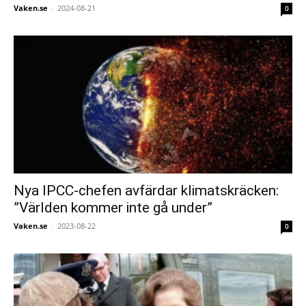
Vaken.se
-
2024-08-21
0
Nya IPCC-chefen avfärdar klimatskräcken:
”Världen kommer inte gå under”
Vaken.se
-
2023-08-22
0