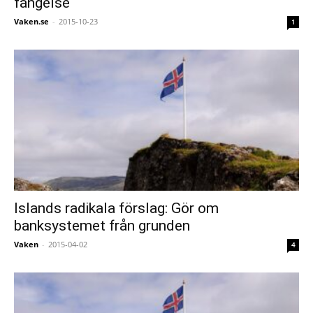
fängelse
Vaken.se
-
2015-10-23
1
Islands radikala förslag: Gör om
banksystemet från grunden
Vaken
-
2015-04-02
4