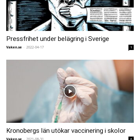
Pressfrihet under belägring i Sverige
Vaken.se
-
2022-04-17
1
Kronobergs län utökar vaccinering i skolor
Vaken.se
-
2021-08-31
0