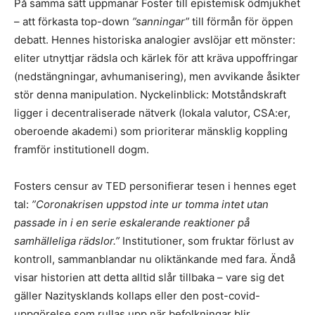
På samma sätt uppmanar Foster till epistemisk ödmjukhet
– att förkasta top-down
”sanningar”
till förmån för öppen
debatt. Hennes historiska analogier avslöjar ett mönster:
eliter utnyttjar rädsla och kärlek för att kräva uppoffringar
(nedstängningar, avhumanisering), men avvikande åsikter
stör denna manipulation. Nyckelinblick: Motståndskraft
ligger i decentraliserade nätverk (lokala valutor, CSA:er,
oberoende akademi) som prioriterar mänsklig koppling
framför institutionell dogm.
Fosters censur av TED personifierar tesen i hennes eget
tal:
”Coronakrisen uppstod inte ur tomma intet utan
passade in i en serie eskalerande reaktioner på
samhälleliga rädslor.”
Institutioner, som fruktar förlust av
kontroll, sammanblandar nu oliktänkande med fara. Ändå
visar historien att detta alltid slår tillbaka – vare sig det
gäller Nazitysklands kollaps eller den post-covid-
uppgörelse som rullas upp när befolkningar blir