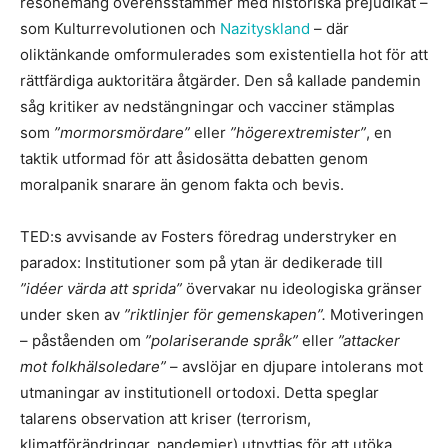
resonemang överensstämmer med historiska prejudikat –
som Kulturrevolutionen och
Nazityskland
– där
oliktänkande omformulerades som existentiella hot för att
rättfärdiga auktoritära åtgärder. Den så kallade pandemin
såg kritiker av nedstängningar och vacciner stämplas
som
”mormorsmördare”
eller
”högerextremister”
, en
taktik utformad för att åsidosätta debatten genom
moralpanik snarare än genom fakta och bevis.
TED:s avvisande av Fosters föredrag understryker en
paradox: Institutioner som på ytan är dedikerade till
”idéer värda att sprida”
övervakar nu ideologiska gränser
under sken av
”riktlinjer för gemenskapen”.
Motiveringen
– påståenden om
”polariserande språk”
eller
”attacker
mot folkhälsoledare”
– avslöjar en djupare intolerans mot
utmaningar av institutionell ortodoxi. Detta speglar
talarens observation att kriser (terrorism,
klimatförändringar, pandemier) utnyttjas för att utöka