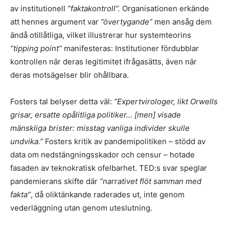
av institutionell
”faktakontroll”.
Organisationen erkände
att hennes argument var
”övertygande”
men ansåg dem
ändå otillåtliga, vilket illustrerar hur systemteorins
”tipping point”
manifesteras: Institutioner fördubblar
kontrollen när deras legitimitet ifrågasätts, även när
deras motsägelser blir ohållbara.
Fosters tal belyser detta väl:
”Expertvirologer, likt Orwells
grisar, ersatte opålitliga politiker… [men] visade
mänskliga brister: misstag vanliga individer skulle
undvika.”
Fosters kritik av pandemipolitiken – stödd av
data om nedstängningsskador och censur – hotade
fasaden av teknokratisk ofelbarhet. TED:s svar speglar
pandemierans skifte där
”narrativet flöt samman med
fakta”
, då oliktänkande raderades ut, inte genom
vederläggning utan genom uteslutning.