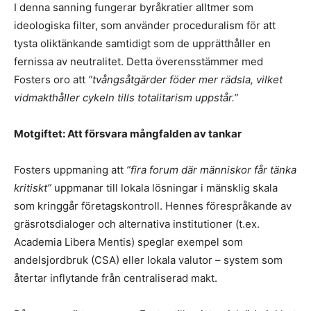
I denna sanning fungerar byråkratier alltmer som
ideologiska filter, som använder proceduralism för att
tysta oliktänkande samtidigt som de upprätthåller en
fernissa av neutralitet. Detta överensstämmer med
Fosters oro att
”tvångsåtgärder föder mer rädsla, vilket
vidmakthåller cykeln tills totalitarism uppstår.”
Motgiftet: Att försvara mångfalden av tankar
Fosters uppmaning att
”fira forum där människor får tänka
kritiskt”
uppmanar till lokala lösningar i mänsklig skala
som kringgår företagskontroll. Hennes förespråkande av
gräsrotsdialoger och alternativa institutioner (t.ex.
Academia Libera Mentis) speglar exempel som
andelsjordbruk (CSA) eller lokala valutor – system som
återtar inflytande från centraliserad makt.