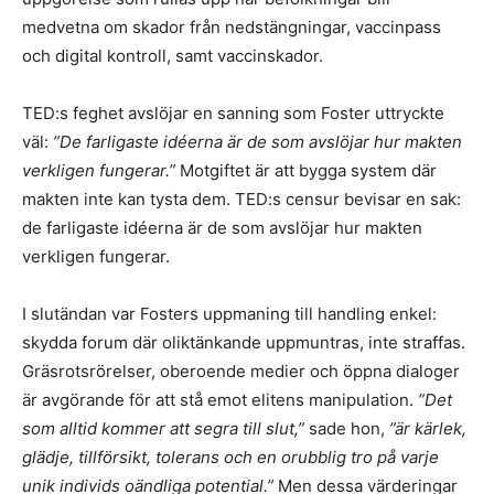
medvetna om skador från nedstängningar, vaccinpass
och digital kontroll, samt vaccinskador.
TED:s feghet avslöjar en sanning som Foster uttryckte
väl:
”De farligaste idéerna är de som avslöjar hur makten
verkligen fungerar.”
Motgiftet är att bygga system där
makten inte kan tysta dem. TED:s censur bevisar en sak:
de farligaste idéerna är de som avslöjar hur makten
verkligen fungerar.
I slutändan var Fosters uppmaning till handling enkel:
skydda forum där oliktänkande uppmuntras, inte straffas.
Gräsrotsrörelser, oberoende medier och öppna dialoger
är avgörande för att stå emot elitens manipulation.
”Det
som alltid kommer att segra till slut,”
sade hon,
”är kärlek,
glädje, tillförsikt, tolerans och en orubblig tro på varje
unik individs oändliga potential.”
Men dessa värderingar