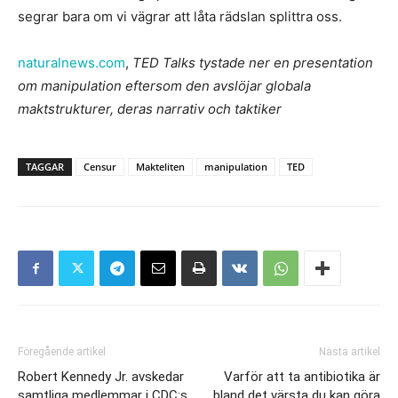
segrar bara om vi vägrar att låta rädslan splittra oss.
naturalnews.com
,
TED Talks tystade ner en presentation
om manipulation eftersom den avslöjar globala
maktstrukturer, deras narrativ och taktiker
TAGGAR
Censur
Makteliten
manipulation
TED
Föregående artikel
Nästa artikel
Robert Kennedy Jr. avskedar
Varför att ta antibiotika är
samtliga medlemmar i CDC:s
bland det värsta du kan göra