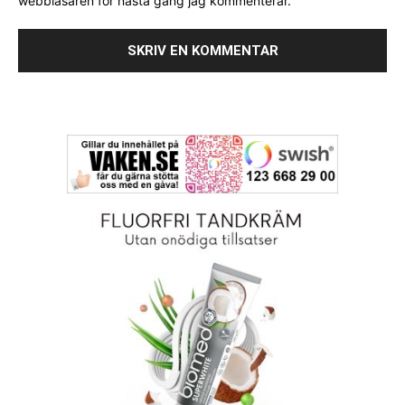
webbläsaren för nästa gång jag kommenterar.