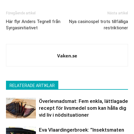
Föregående artikel
Nästa artikel
Här flyr Anders Tegnell från
Nya casinospel trots tillfälliga
Syrgasinitiativet
restriktioner
Vaken.se
RELATERADE ARTIKLAR
Överlevnadsmat: Fem enkla, lättlagade
recept för livsmedel som kan hålla dig
vid liv i nödsituationer
Eva Vlaardingerbroek: ”Insektsmaten