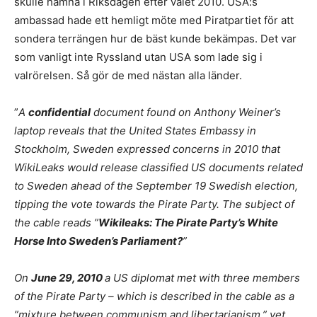
skulle hamna i Riksdagen efter valet 2010. USA:s
ambassad hade ett hemligt möte med Piratpartiet för att
sondera terrängen hur de bäst kunde bekämpas. Det var
som vanligt inte Ryssland utan USA som lade sig i
valrörelsen. Så gör de med nästan alla länder.
”
A
confidential
document found on Anthony Weiner’s
laptop reveals that the United States Embassy in
Stockholm, Sweden expressed concerns in 2010 that
WikiLeaks would release classified US documents related
to Sweden ahead of the September 19 Swedish election,
tipping the vote towards the Pirate Party. The subject of
the cable reads ”
Wikileaks: The Pirate Party’s White
Horse Into Sweden’s Parliament?
”
On
June 29, 2010
a US diplomat met with three members
of the Pirate Party – which is described in the cable as a
”mixture between communism and libertarianism,” yet