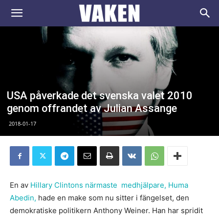
VAKEN.se
USA påverkade det svenska valet 2010
genom offrandet av Julian Assange
2018-01-17
En av
Hillary Clintons närmaste medhjälpare, Huma
Abedin,
hade en make som nu sitter i fängelset, den
demokratiske politikern Anthony Weiner. Han har spridit