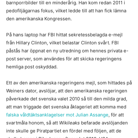
barnporrbilder till en minderårig. Han kom redan 2011 i
pedofiljägarnas fokus, vilket ledde till att han fick lämna
den amerikanska Kongressen.
På hans laptop har FBI hittat sekretessbelagda e-mejl
från Hillary Clinton, vilket belastar Clinton svårt. FBI
påstås har öppnat en ny utredning om hennes privata e-
post server, som användes för att skicka regeringens
hemliga post oskyddad.
Ett av den amerikanska regeringens mejl, som hittades på
Weiners dator, avslöjar, att den amerikanska regeringen
påverkade det svenska valet 2010 så till den milda grad,
att man triggade det svenska åklageriet att komma med
falska våldtäktsanklagelser mot Julian Assange
, för att
svartmåla honom, så att
Wikileaks
befarade avslöjanden
inte skulle ge Piratpartiet en fördel med följen, att de