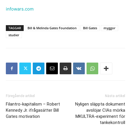
infowars.com
TAGGAR
Bill & Melinda Gates Foundation
Bill Gates
myggor
studier
Föregående artikel
Nästa artikel
Filantro-kapitalism – Robert
Nyligen släppta dokument
Kennedy Jr. ifrågasätter Bill
avslöjar CIAs mörka
Gates motivation
MKULTRA-experiment för
tankekontroll