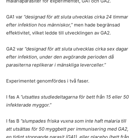
malariaparasiter för experimentet, GA1 och GA2.
GA1 var
”designad för att sluta utvecklas cirka 24 timmar
efter infektion hos människor,”
men hade begränsad
effektivitet, vilket ledde till utvecklingen av GA2.
GA2 var
”designad för att sluta utvecklas cirka sex dagar
efter infektion, under den avgörande perioden då
parasiterna replikerar i mänskliga leverceller.”
Experimentet genomfördes i två faser.
I fas A
”utsattes studiedeltagarna för bett från 15 eller 50
infekterade myggor.”
I fas B
”slumpades friska vuxna som inte haft malaria till
att utsättas för 50 myggbett per immunisering med GA2,
en tidigt stoppande parasit (GA1), eller placebo (bett från