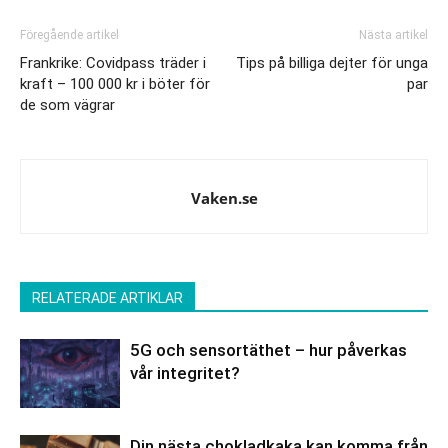
Föregående artikel
Nästa artikel
Frankrike: Covidpass träder i
Tips på billiga dejter för unga
kraft – 100 000 kr i böter för
par
de som vägrar
Vaken.se
RELATERADE ARTIKLAR
5G och sensortäthet – hur påverkas
vår integritet?
Din nästa chokladkaka kan komma från