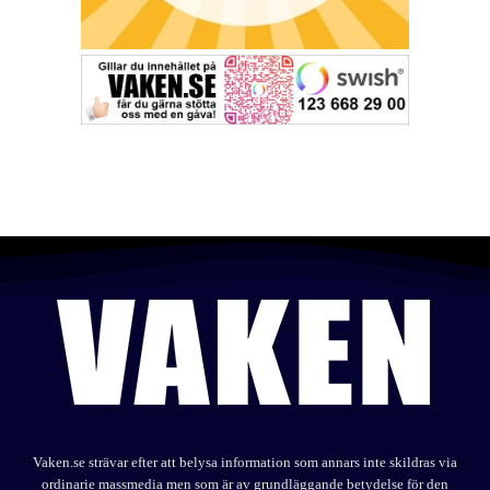
Vaken.se strävar efter att belysa information som annars inte skildras via
ordinarie massmedia men som är av grundläggande betydelse för den