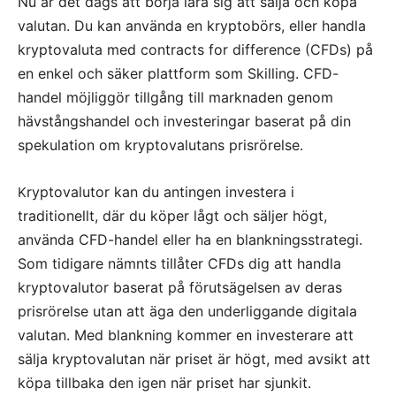
Nu är det dags att börja lära sig att sälja och köpa
valutan. Du kan använda en kryptobörs, eller handla
kryptovaluta med contracts for difference (CFDs) på
en enkel och säker plattform som Skilling. CFD-
handel möjliggör tillgång till marknaden genom
hävstångshandel och investeringar baserat på din
spekulation om kryptovalutans prisrörelse.
ryptovalutor kan du antingen investera i
K
traditionellt, där du köper lågt och säljer högt,
använda CFD-handel eller ha en blankningsstrategi.
Som tidigare nämnts tillåter CFDs dig att handla
kryptovalutor baserat på förutsägelsen av deras
prisrörelse utan att äga den underliggande digitala
valutan. Med blankning kommer en investerare att
sälja kryptovalutan när priset är högt, med avsikt att
köpa tillbaka den igen när priset har sjunkit.