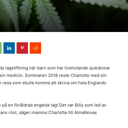
lands lagstiftning när barn som har livshotande sjukdomar
ill sin medicin. Sommaren 2018 reste Charlotte med sin
En resa som skulle komma att skriva om hela Englands
 på en föråldrad engelsk lag! Det var Billy som led av
t hans röst, säger mamma Charlotte till AlmaNovas