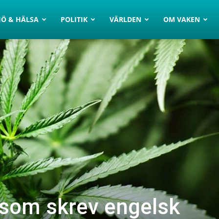
JÖ & HÄLSA
POLITIK
VÄRLDEN
OM VAKEN
n som skrev engelsk