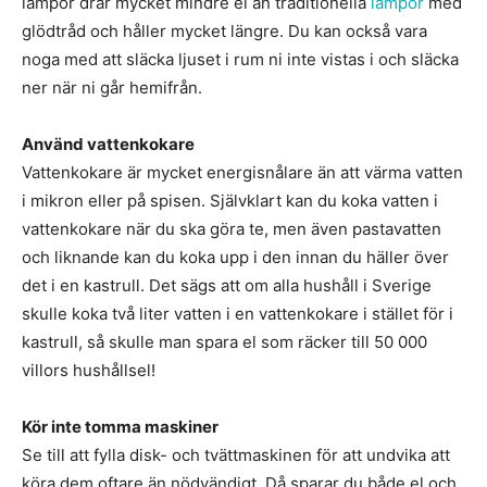
lampor drar mycket mindre el än traditionella
lampor
med
glödtråd och håller mycket längre. Du kan också vara
noga med att släcka ljuset i rum ni inte vistas i och släcka
ner när ni går hemifrån.
Använd vattenkokare
Vattenkokare är mycket energisnålare än att värma vatten
i mikron eller på spisen. Självklart kan du koka vatten i
vattenkokare när du ska göra te, men även pastavatten
och liknande kan du koka upp i den innan du häller över
det i en kastrull. Det sägs att om alla hushåll i Sverige
skulle koka två liter vatten i en vattenkokare i stället för i
kastrull, så skulle man spara el som räcker till 50 000
villors hushållsel!
Kör inte tomma maskiner
Se till att fylla disk- och tvättmaskinen för att undvika att
köra dem oftare än nödvändigt. Då sparar du både el och