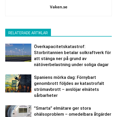
Vaken.se
RELATERADE ARTIKLAR
Överkapacitetskatastrof:
Storbritannien betalar solkraftverk för
att stänga ner på grund av
nätöverbelastning under soliga dagar
Spaniens mörka dag: Förnybart
genombrott följdes av katastrofalt
strömavbrott – avslöjar elnätets
sårbarheter
”Smarta” elmätare ger stora
ohälsoproblem – omedelbara åtgärder