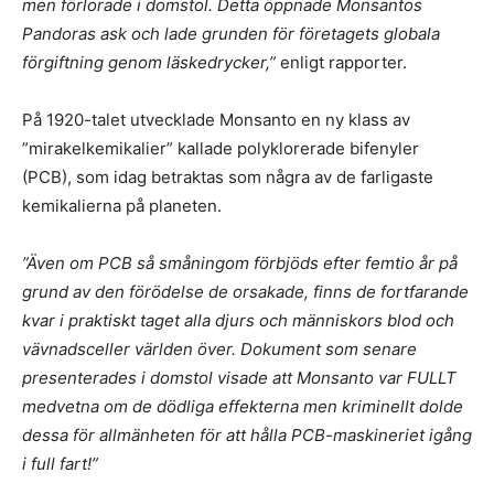
men förlorade i domstol. Detta öppnade Monsantos
Pandoras ask och lade grunden för företagets globala
förgiftning genom läskedrycker,”
enligt rapporter.
På 1920-talet utvecklade Monsanto en ny klass av
”mirakelkemikalier” kallade polyklorerade bifenyler
(PCB), som idag betraktas som några av de farligaste
kemikalierna på planeten.
”Även om PCB så småningom förbjöds efter femtio år på
grund av den förödelse de orsakade, finns de fortfarande
kvar i praktiskt taget alla djurs och människors blod och
vävnadsceller världen över. Dokument som senare
presenterades i domstol visade att Monsanto var FULLT
medvetna om de dödliga effekterna men kriminellt dolde
dessa för allmänheten för att hålla PCB-maskineriet igång
i full fart!”