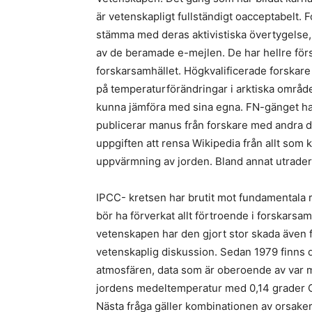
är vetenskapligt fullständigt oacceptabelt. F
stämma med deras aktivistiska övertygelse, ”
av de beramade e-mejlen. De har hellre förs
forskarsamhället. Högkvalificerade forskar
på temperaturförändringar i arktiska områden,
kunna jämföra med sina egna. FN-gänget har 
publicerar manus från forskare med andra dat
uppgiften att rensa Wikipedia från allt som 
uppvärmning av jorden. Bland annat utrader
IPCC- kretsen har brutit mot fundamentala 
bör ha förverkat allt förtroende i forskarsamh
vetenskapen har den gjort stor skada även 
vetenskaplig diskussion. Sedan 1979 finns de
atmosfären, data som är oberoende av var mä
jordens medeltemperatur med 0,14 grader C 
Nästa fråga gäller kombinationen av orsaker