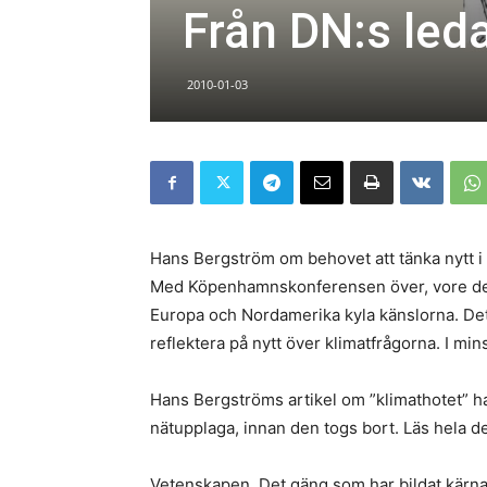
Från DN:s led
2010-01-03
Hans Bergström om behovet att tänka nytt i 
Med Köpenhamnskonferensen över, vore det 
Europa och Nordamerika kyla känslorna. Det 
reflektera på nytt över klimatfrågorna. I m
Hans Bergströms artikel om ”klimathotet” h
nätupplaga, innan den togs bort. Läs hela d
Vetenskapen. Det gäng som har bildat kärna