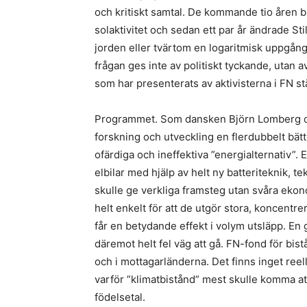
och kritiskt samtal. De kommande tio åren blir
solaktivitet och sedan ett par år ändrade St
jorden eller tvärtom en logaritmisk uppgån
frågan ges inte av politiskt tyckande, utan a
som har presenterats av aktivisterna i FN s
Programmet. Som dansken Björn Lomberg och 
forskning och utveckling en flerdubbelt bätt
ofärdiga och ineffektiva ”energialternativ”.
elbilar med hjälp av helt ny batteriteknik, 
skulle ge verkliga framsteg utan svåra ekono
helt enkelt för att de utgör stora, koncentr
får en betydande effekt i volym utsläpp. En g
däremot helt fel väg att gå. FN-fond för bist
och i mottagarländerna. Det finns inget reellt
varför ”klimatbistånd” mest skulle komma att
födelsetal.