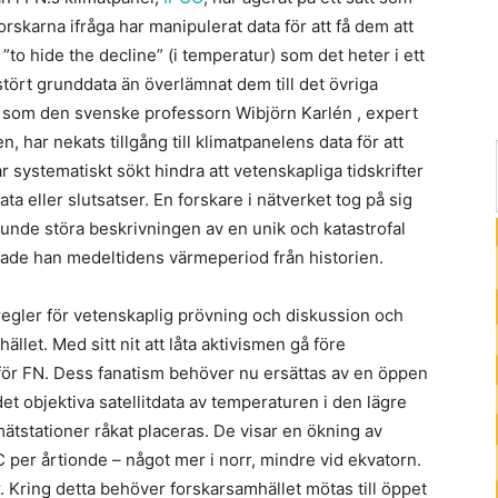
orskarna ifråga har manipulerat data för att få dem att
to hide the decline” (i temperatur) som det heter i ett
tört grunddata än överlämnat dem till det övriga
e som den svenske professorn Wibjörn Karlén , expert
 har nekats tillgång till klimatpanelens data för att
systematiskt sökt hindra att vetenskapliga tidskrifter
a eller slutsatser. En forskare i nätverket tog på sig
kunde störa beskrivningen av en unik och katastrofal
ade han medeltidens värmeperiod från historien.
regler för vetenskaplig prövning och diskussion och
ället. Med sitt nit att låta aktivismen gå före
för FN. Dess fanatism behöver nu ersättas av en öppen
t objektiva satellitdata av temperaturen i den lägre
tstationer råkat placeras. De visar en ökning av
per årtionde – något mer i norr, mindre vid ekvatorn.
. Kring detta behöver forskarsamhället mötas till öppet