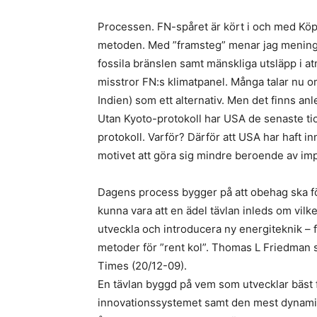
Processen. FN-spåret är kört i och med Kö
metoden. Med ”framsteg” menar jag menings
fossila bränslen samt mänskliga utsläpp i 
misstror FN:s klimatpanel. Många talar nu o
Indien) som ett alternativ. Men det finns an
Utan Kyoto-protokoll har USA de senaste ti
protokoll. Varför? Därför att USA har haft i
motivet att göra sig mindre beroende av impo
Dagens process bygger på att obehag ska för
kunna vara att en ädel tävlan inleds om vilk
utveckla och introducera ny energiteknik – f
metoder för ”rent kol”. Thomas L Friedman 
Times (20/12-09).
En tävlan byggd på vem som utvecklar bäst 
innovationssystemet samt den mest dynami