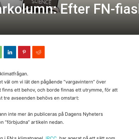
arkolumn: Efter FN-fias
klimatfrågan.
väl om vi lät den pågående ”vargavintern” över
finns ett behov, och borde finnas ett utrymme, för att
inst tre avseenden behövs en omstart:
ann inte mer än publiceras på Dagens Nyheters
en ”förbjudna” artikeln nedan.
n i FN:s klimatpanel,
IPCC
, har agerat på ett sätt som