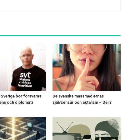
Sverige bör försvaras
De svenska massmediernas
gens och diplomati
självcensur och aktivism – Del 3