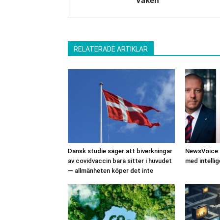
Vaken
RELATERADE ARTIKLAR
Dansk studie säger att biverkningar
NewsVoice: 
av covidvaccin bara sitter i huvudet
med intelli
— allmänheten köper det inte