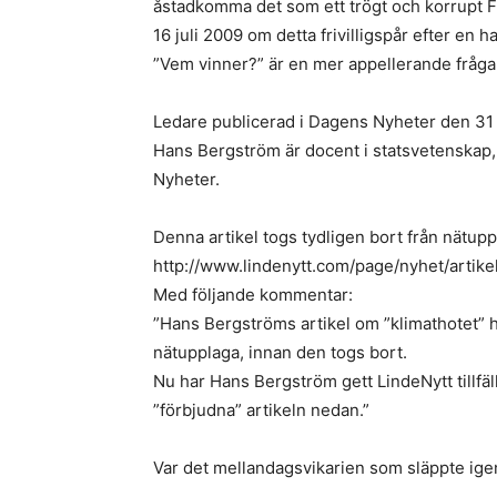
åstadkomma det som ett trögt och korrupt 
16 juli 2009 om detta frivilligspår efter e
”Vem vinner?” är en mer appellerande fråga 
Ledare publicerad i Dagens Nyheter den 3
Hans Bergström är docent i statsvetenskap, 
Nyheter.
Denna artikel togs tydligen bort från nätuppl
http://www.lindenytt.com/page/nyhet/artike
Med följande kommentar:
”Hans Bergströms artikel om ”klimathotet” 
nätupplaga, innan den togs bort.
Nu har Hans Bergström gett LindeNytt tillfälle
”förbjudna” artikeln nedan.”
Var det mellandagsvikarien som släppte ig