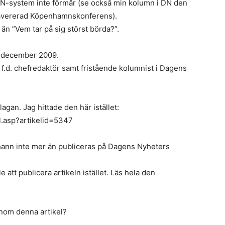
FN-system inte förmår (se också min kolumn i DN den
n havererad Köpenhamnskonferens).
än ”Vem tar på sig störst börda?”.
1 december 2009.
f.d. chefredaktör samt fristående kolumnist i Dagens
agan. Jag hittade den här istället:
l.asp?artikelid=5347
hann inte mer än publiceras på Dagens Nyheters
 att publicera artikeln istället. Läs hela den
enom denna artikel?