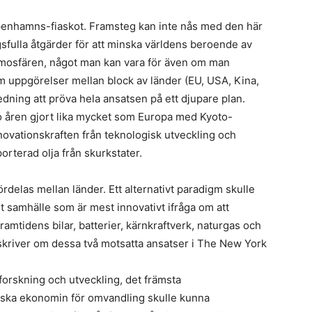
penhamns-fiaskot. Framsteg kan inte nås med den här
fulla åtgärder för att minska världens beroende av
atmosfären, något man kan vara för även om man
m uppgörelser mellan block av länder (EU, USA, Kina,
ledning att pröva hela ansatsen på ett djupare plan.
o åren gjort lika mycket som Europa med Kyoto-
nnovationskraften från teknologisk utveckling och
rterad olja från skurkstater.
delas mellan länder. Ett alternativt paradigm skulle
et samhälle som är mest innovativt ifråga om att
ramtidens bilar, batterier, kärnkraftverk, naturgas och
skriver om dessa två motsatta ansatser i The New York
forskning och utveckling, det främsta
ska ekonomin för omvandling skulle kunna