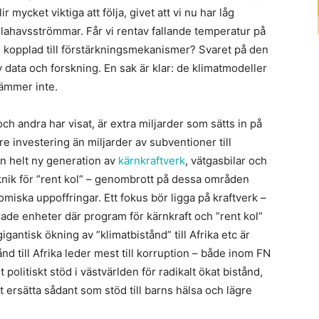
 mycket viktiga att följa, givet att vi nu har låg
illahavsströmmar. Får vi rentav fallande temperatur på
g kopplad till förstärkningsmekanismer? Svaret på den
v data och forskning. En sak är klar: de klimatmodeller
tämmer inte.
andra har visat, är extra miljarder som sätts in på
re investering än miljarder av subventioner till
 En helt ny generation av
kärnkraftverk
, vätgasbilar och
teknik för ”rent kol” – genombrott på dessa områden
miska uppoffringar. Ett fokus bör ligga på kraftverk –
erade enheter där program för kärnkraft och ”rent kol”
igantisk ökning av ”klimatbistånd” till Afrika etc är
ånd till Afrika leder mest till korruption – både inom FN
 politiskt stöd i västvärlden för radikalt ökat bistånd,
 ersätta sådant som stöd till barns hälsa och lägre