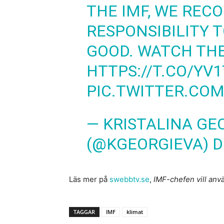
THE IMF, WE REC
RESPONSIBILITY T
GOOD. WATCH THE
HTTPS://T.CO/YV
PIC.TWITTER.CO
— KRISTALINA GE
(@KGEORGIEVA)
D
Läs mer på
swebbtv.se
,
IMF-chefen vill anv
TAGGAR
IMF
klimat