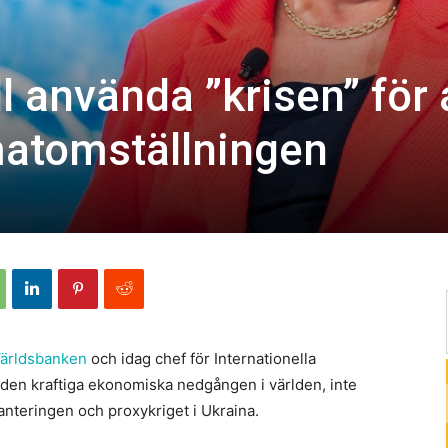
l använda ”krisen” för 
matomställningen
ärldsbanken
och idag chef för Internationella
den kraftiga ekonomiska nedgången i världen, inte
anteringen och proxykriget i Ukraina.