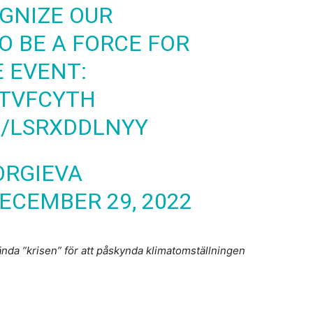
OGNIZE OUR
O BE A FORCE FOR
 EVENT:
1TVFCYTH
M/LSRXDDLNYY
ORGIEVA
ECEMBER 29, 2022
ända ”krisen” för att påskynda klimatomställningen