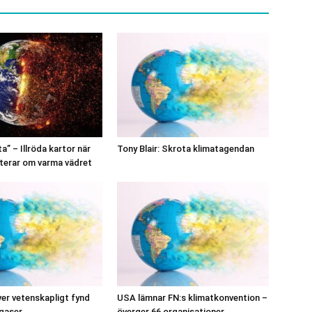
” – Illröda kartor när
Tony Blair: Skrota klimatagendan
terar om varma vädret
r vetenskapligt fynd
USA lämnar FN:s klimatkonvention –
gaser
överger 66 organisationer