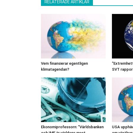
RELATERADE ARTIKLAR
Vem finansierar egentligen
”Extremhetta
klimatagendan?
SVT rappor
Ekonomiprofessorn: ”Världsbanken
USA upphäve
och IMF är världens mest
om växthus