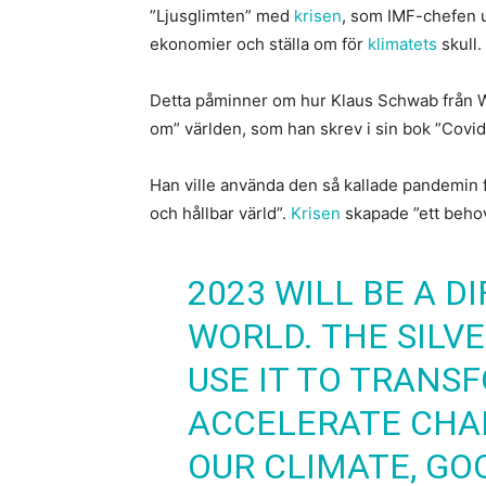
”Ljusglimten” med
krisen
, som IMF-chefen u
ekonomier och ställa om för
klimatets
skull.
Detta påminner om hur Klaus Schwab från Wo
om” världen, som han skrev i sin bok ”Covid
Han ville använda den så kallade pandemin f
och hållbar värld”.
Krisen
skapade ”ett behov 
2023 WILL BE A D
WORLD. THE SILVE
USE IT TO TRANS
ACCELERATE CHA
OUR CLIMATE, GO