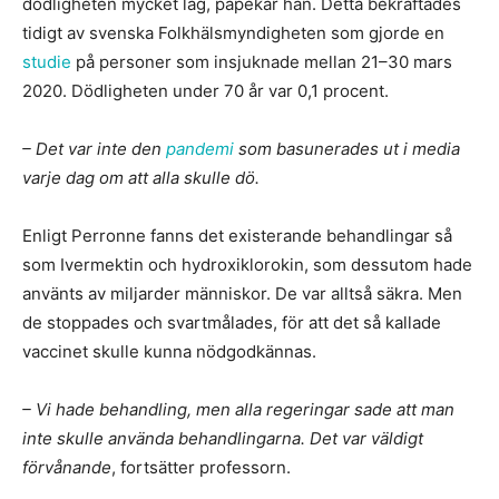
dödligheten mycket låg, påpekar han. Detta bekräftades
tidigt av svenska Folkhälsmyndigheten som gjorde en
studie
på personer som insjuknade mellan 21–30 mars
2020. Dödligheten under 70 år var 0,1 procent.
– Det var inte den
pandemi
som basunerades ut i media
varje dag om att alla skulle dö.
Enligt Perronne fanns det existerande behandlingar så
som Ivermektin och hydroxiklorokin, som dessutom hade
använts av miljarder människor. De var alltså säkra. Men
de stoppades och svartmålades, för att det så kallade
vaccinet skulle kunna nödgodkännas.
– Vi hade behandling, men alla regeringar sade att man
inte skulle använda behandlingarna. Det var väldigt
förvånande
, fortsätter professorn.