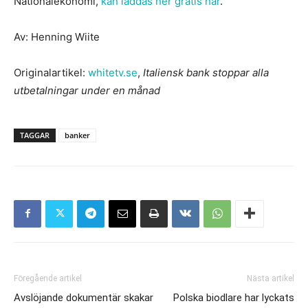
Nationalekonomi,
kan laddas ner gratis här
.
Av: Henning Wiite
Originalartikel:
whitetv.se
,
Italiensk bank stoppar alla
utbetalningar under en månad
TAGGAR
banker
Föregående artikel
Nästa artikel
Avslöjande dokumentär skakar
Polska biodlare har lyckats