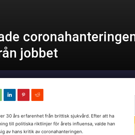
erade coronahanteringe
rån jobbet
30 års erfarenhet från brittisk sjukvård. Efter att ha
g till politiska riktlinjer för årets influensa, valde han
l sig av hans kritik av coronahanteringen.