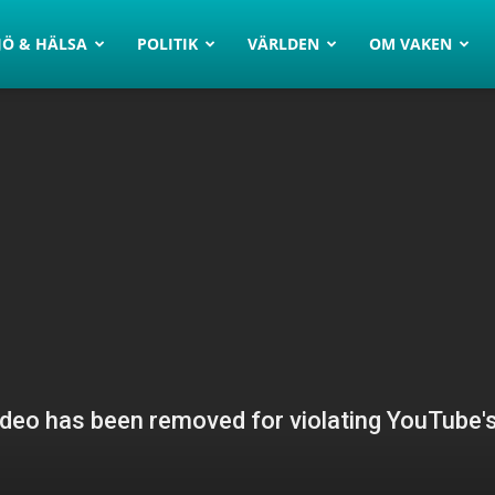
JÖ & HÄLSA
POLITIK
VÄRLDEN
OM VAKEN