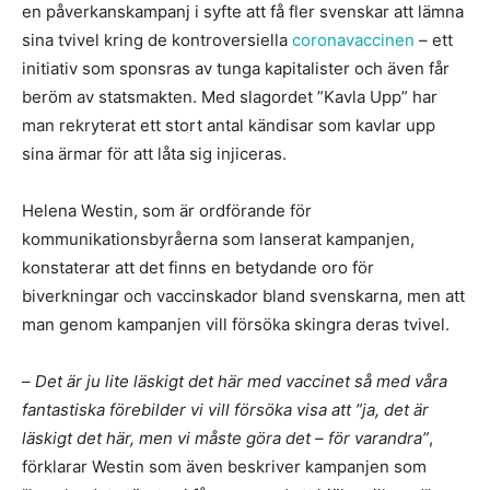
en påverkanskampanj i syfte att få fler svenskar att lämna
sina tvivel kring de kontroversiella
coronavaccinen
– ett
initiativ som sponsras av tunga kapitalister och även får
beröm av statsmakten. Med slagordet ”Kavla Upp” har
man rekryterat ett stort antal kändisar som kavlar upp
sina ärmar för att låta sig injiceras.
Helena Westin, som är ordförande för
kommunikationsbyråerna som lanserat kampanjen,
konstaterar att det finns en betydande oro för
biverkningar och vaccinskador bland svenskarna, men att
man genom kampanjen vill försöka skingra deras tvivel.
–
Det är ju lite läskigt det här med vaccinet så med våra
fantastiska förebilder vi vill försöka visa att ”ja, det är
läskigt det här, men vi måste göra det – för varandra”
,
förklarar Westin som även beskriver kampanjen som