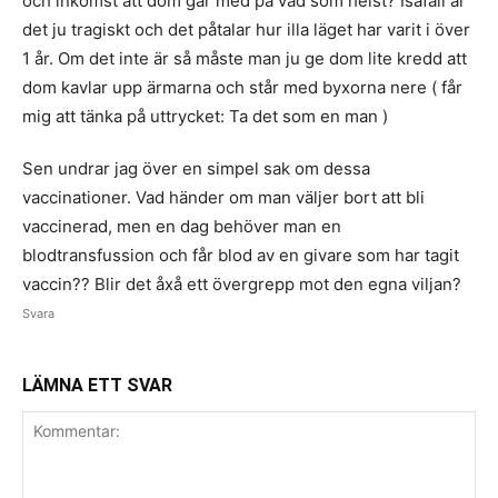
och inkomst att dom går med på vad som helst? Isåfall är
det ju tragiskt och det påtalar hur illa läget har varit i över
1 år. Om det inte är så måste man ju ge dom lite kredd att
dom kavlar upp ärmarna och står med byxorna nere ( får
mig att tänka på uttrycket: Ta det som en man )
Sen undrar jag över en simpel sak om dessa
vaccinationer. Vad händer om man väljer bort att bli
vaccinerad, men en dag behöver man en
blodtransfussion och får blod av en givare som har tagit
vaccin?? Blir det åxå ett övergrepp mot den egna viljan?
Svara
LÄMNA ETT SVAR