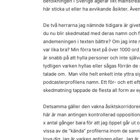
befolkningen i Sverige agerar likt mainstre
här sticka ut eller ha avvikande åsikter. Äve
De två herrarna jag nämnde tidigare är give
du nu blir skedmatad med deras namn och få
andemeningen i texten bättre? Om jag inte 
var lika bra? Min förra text på över 1000 o
är snabb på att hylla personer och inte sjä
tydligen varken hyllas eller sågas förrän 
talade om. Man ville helt enkelt inte yttra
podcasterprofilens namn. Ett för- och ett e
skedmatning tappade de flesta all form av 
Detsamma gäller den vakna åsiktskorridore
här är man antingen kontrollerad opposition 
x antal gånger bara för att jag öppet går ut
vissa av de ”kända” profilerna inom de san
lova dig, jag är varken antingen eller. Jag ä