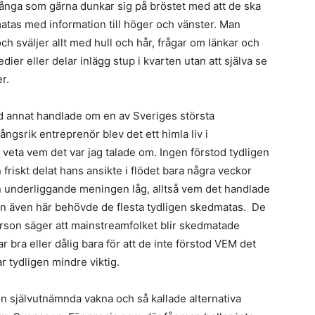
 många som gärna dunkar sig på bröstet med att de ska
matas med information till höger och vänster. Man
ch sväljer allt med hull och hår, frågar om länkar och
ier eller delar inlägg stup i kvarten utan att själva se
r.
nd annat handlade om en av Sveriges största
ngsrik entreprenör blev det ett himla liv i
 veta vem det var jag talade om. Ingen förstod tydligen
n friskt delat hans ansikte i flödet bara några veckor
en underliggande meningen låg, alltså vem det handlade
n även här behövde de flesta tydligen skedmatas. De
erson säger att mainstreamfolket blir skedmatade
r bra eller dålig bara för att de inte förstod VEM det
r tydligen mindre viktig.
n självutnämnda vakna och så kallade alternativa