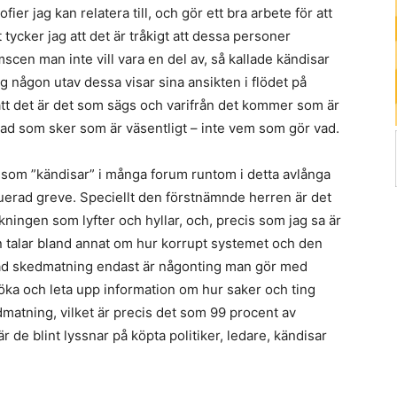
ofier jag kan relatera till, och gör ett bra arbete för att
 tycker jag att det är tråkigt att dessa personer
en man inte vill vara en del av, så kallade kändisar
 någon utav dessa visar sina ansikten i flödet på
 att det är det som sägs och varifrån det kommer som är
 vad som sker som är väsentligt – inte vem som gör vad.
p som ”kändisar” i många forum runtom i detta avlånga
atuerad greve. Speciellt den förstnämnde herren är det
ingen som lyfter och hyllar, och, precis som jag sa är
n talar bland annat om hur korrupt systemet och den
llad skedmatning endast är någonting man gör med
öka och leta upp information om hur saker och ting
edmatning, vilket är precis det som 99 procent av
r de blint lyssnar på köpta politiker, ledare, kändisar