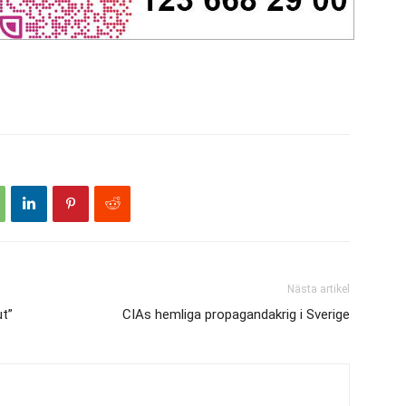
Nästa artikel
ut”
CIAs hemliga propagandakrig i Sverige