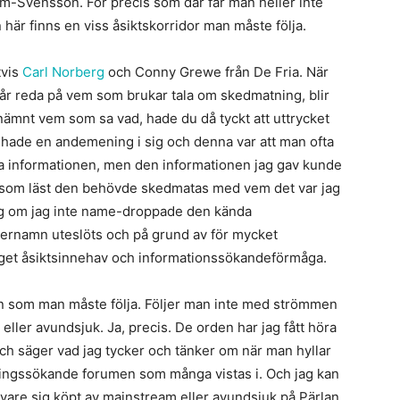
am-Svensson. För precis som där får man heller inte
n här finns en viss åsiktskorridor man måste följa.
tvis
Carl Norberg
och Conny Grewe från De Fria. När
r reda på vem som brukar tala om skedmatning, blir
nämnt vem som sa vad, hade du då tyckt att uttrycket
rd hade en andemening i sig och denna var att man ofta
lva informationen, men den informationen jag gav kunde
de som läst den behövde skedmatas med vem det var jag
 sig om jag inte name-droppade den kända
fternamn uteslöts och på grund av för mycket
eget åsiktsinnehav och informationssökandeförmåga.
n som man måste följa. Följer man inte med strömmen
eller avundsjuk. Ja, precis. De orden har jag fått höra
 och säger vad jag tycker och tänker om när man hyllar
ningssökande forumen som många vistas i. Och jag kan
r vare sig köpt av mainstream eller avundsjuk på Pärlan.