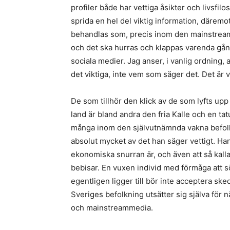
profiler både har vettiga åsikter och livsfilos
sprida en hel del viktig information, däremot
behandlas som, precis inom den mainstreamsc
och det ska hurras och klappas varenda gång
sociala medier. Jag anser, i vanlig ordning,
det viktiga, inte vem som säger det. Det är
De som tillhör den klick av de som lyfts up
land är bland andra den fria Kalle och en t
många inom den självutnämnda vakna befolkn
absolut mycket av det han säger vettigt. Ha
ekonomiska snurran är, och även att så ka
bebisar. En vuxen individ med förmåga att s
egentligen ligger till bör inte acceptera sk
Sveriges befolkning utsätter sig själva för nä
och mainstreammedia.