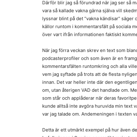
Därför blir jag så förundrad när jag ser så
vara så kallade vakna gärna själva vill sked
lyssnar blint på det ”vakna kändisar” säger o
källor runtom i kommentarsfält på sociala med
över vart ifrån informationen faktiskt komme
När jag förra veckan skrev en text som bla
podcasterprofiler och som även är en framgå
kommentarsfälten runtomkring och alla ville
vem jag syftade på trots att de flesta nylige
innan. Det var heller inte där den egentlig
om, utan återigen VAD det handlade om. Me
som står och applåderar när deras favoritp
kunde alltså inte avgöra huruvida min text va
var jag talade om. Andemeningen i texten va
Detta är ett utmärkt exempel på hur även de