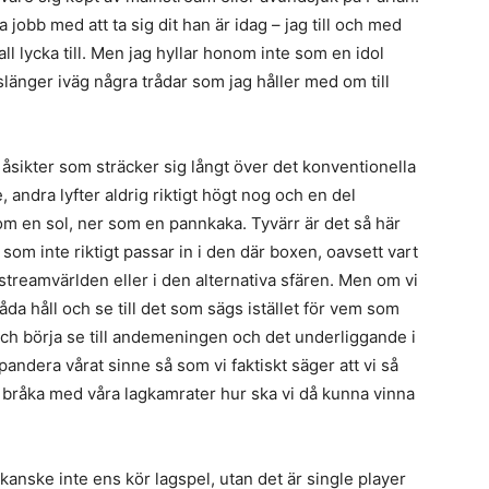
a jobb med att ta sig dit han är idag – jag till och med
 lycka till. Men jag hyllar honom inte som en idol
slänger iväg några trådar som jag håller med om till
åsikter som sträcker sig långt över det konventionella
 andra lyfter aldrig riktigt högt nog och en del
om en sol, ner som en pannkaka. Tyvärr är det så här
som inte riktigt passar in i den där boxen, oavsett vart
treamvärlden eller i den alternativa sfären. Men om vi
åda håll och se till det som sägs istället för vem som
 och börja se till andemeningen och det underliggande i
pandera vårat sinne så som vi faktiskt säger att vi så
att bråka med våra lagkamrater hur ska vi då kunna vinna
 kanske inte ens kör lagspel, utan det är single player