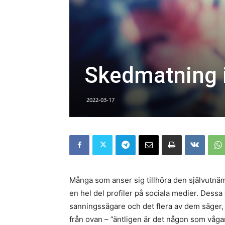
Skedmatning i
2022-03-17
Många som anser sig tillhöra den självutnäm
en hel del profiler på sociala medier. Dess
sanningssägare och det flera av dem säger,
från ovan – ”äntligen är det någon som vågar