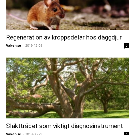
Regeneration av kroppsdelar hos däggdjur
Vaken.se
-
2019-12-08
0
Släktträdet som viktigt diagnosinstrument
Vaken.se
-
2019-03-29
0