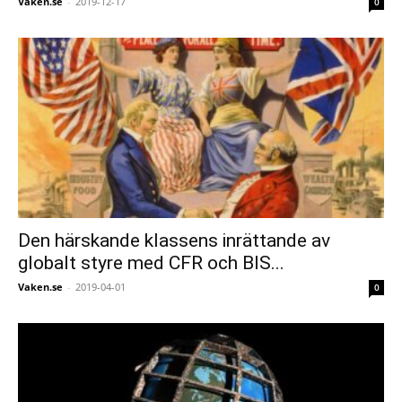
Vaken.se
-
2019-12-17
0
Den härskande klassens inrättande av
globalt styre med CFR och BIS...
Vaken.se
-
2019-04-01
0