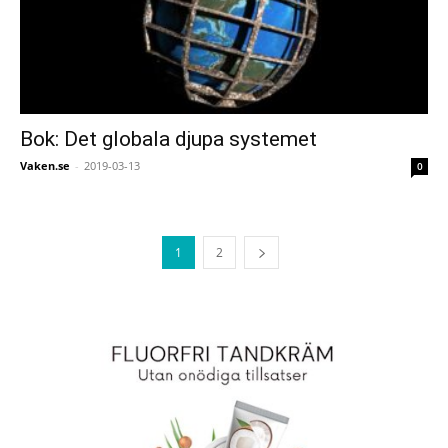
Bok: Det globala djupa systemet
Vaken.se
-
2019-03-13
0
1
2