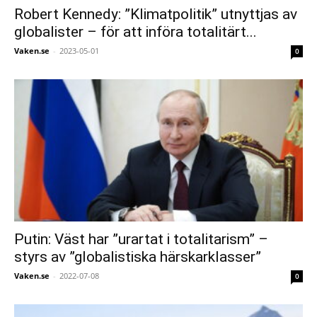
Robert Kennedy: ”Klimatpolitik” utnyttjas av
globalister – för att införa totalitärt...
Vaken.se
-
2023-05-01
0
Putin: Väst har ”urartat i totalitarism” –
styrs av ”globalistiska härskarklasser”
Vaken.se
-
2022-07-08
0