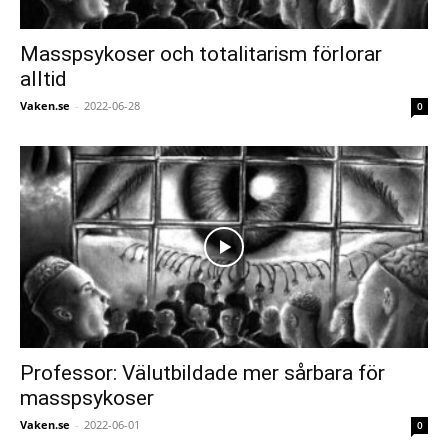
Masspsykoser och totalitarism förlorar
alltid
Vaken.se
-
2022-06-28
0
Professor: Välutbildade mer sårbara för
masspsykoser
Vaken.se
-
2022-06-01
0