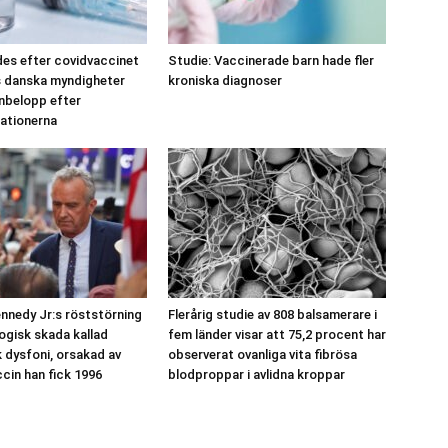
es efter covidvaccinet
Studie: Vaccinerade barn hade fler
s danska myndigheter
kroniska diagnoser
onbelopp efter
ationerna
ennedy Jr:s röststörning
Flerårig studie av 808 balsamerare i
logisk skada kallad
fem länder visar att 75,2 procent har
dysfoni, orsakad av
observerat ovanliga vita fibrösa
ccin han fick 1996
blodproppar i avlidna kroppar