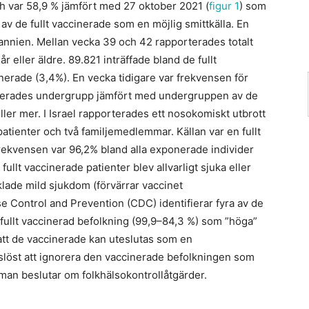
ch var 58,9 % jämfört med 27 oktober 2021 (
figur 1
) som
av de fullt vaccinerade som en möjlig smittkälla. En
itannien. Mellan vecka 39 och 42 rapporterades totalt
 eller äldre. 89.821 inträffade bland de fullt
erade (3,4%). En vecka tidigare var frekvensen för
inerades undergrupp jämfört med undergruppen av de
ller mer. I Israel rapporterades ett nosokomiskt utbrott
tienter och två familjemedlemmar. Källan var en fullt
rekvensen var 96,2% bland alla exponerade individer
fullt vaccinerade patienter blev allvarligt sjuka eller
lade mild sjukdom (förvärrar vaccinet
 Control and Prevention (CDC) identifierar fyra av de
ullt vaccinerad befolkning (99,9–84,3 %) som ”höga”
att de vaccinerade kan uteslutas som en
dslöst att ignorera den vaccinerade befolkningen som
 man beslutar om folkhälsokontrollåtgärder.