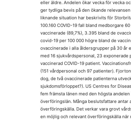
eller äldre. Andelen ökar vecka för vecka o
ger tydliga bevis på den ökande relevansen 
liknande situation har beskrivits för Storbr
100.160 COVID-19 fall bland medborgare 60 år
vaccinerade (89,7%), 3.395 bland de ovaccin
covid-19 per 100 000 högre bland de vacc
ovaccinerade i alla åldersgrupper på 30 år e
med 16 sjukvårdspersonal, 23 exponerade pa
vaccinerad COVID-19 patient. Vaccinationsf
(151 vårdpersonal och 97 patienter). Fjorton 
dog, de två ovaccinerade patienterna utveck
sjukdomsförloppet?). US Centres for Disease
fem främsta länen med den högsta andelen f
överföringslän. Många beslutsfattare antar 
överföringskälla. Det verkar vara grovt vår
en möjlig och relevant överföringskälla när