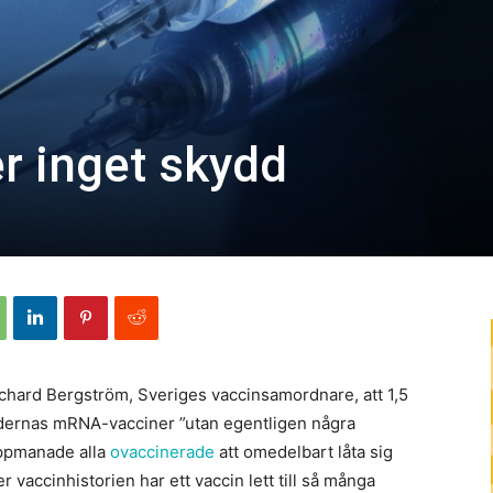
r inget skydd
chard Bergström, Sveriges vaccinsamordnare, att 1,5
odernas mRNA-vacciner ”utan egentligen några
uppmanade alla
ovaccinerade
att omedelbart låta sig
 vaccinhistorien har ett vaccin lett till så många