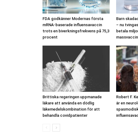
FDA godkänner Modernas första
Barn skadad
mRNA-baserade influensavaccin
– nu tvinga
trots en biverkningsfrekvens på 75,3
betala milj
procent
massvaccin
Brittiska regeringen uppmanade
Robert F. K
läkare att använda en dödlig
är en neuro
läkemedelskombination för att
spasmodisk 
behandla covidpatienter
influensava