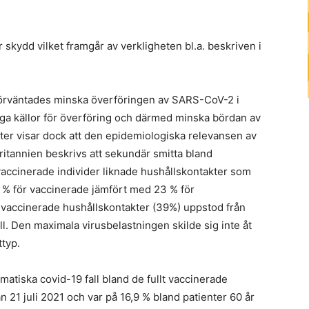
 skydd vilket framgår av verkligheten bl.a. beskriven i
förväntades minska överföringen av SARS-CoV-2 i
iga källor för överföring och därmed minska bördan av
ter visar dock att den epidemiologiska relevansen av
ritannien beskrivs att sekundär smitta bland
vaccinerade individer liknade hushållskontakter som
 % för vaccinerade jämfört med 23 % för
lt vaccinerade hushållskontakter (39%) uppstod från
ll. Den maximala virusbelastningen skilde sig inte åt
ttyp.
atiska covid-19 fall bland de fullt vaccinerade
 21 juli 2021 och var på 16,9 % bland patienter 60 år