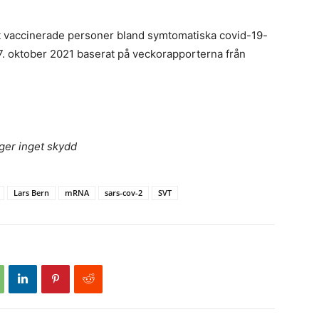
lt vaccinerade personer bland symtomatiska covid-19-
h 27. oktober 2021 baserat på veckorapporterna från
ger inget skydd
Lars Bern
mRNA
sars-cov-2
SVT