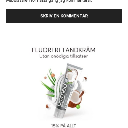
webbläsaren för nästa gång jag kommenterar.