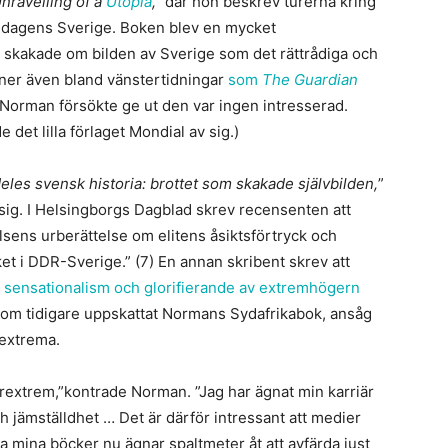
nravelling of a
Utopia
,”
där hon beskrev turerna kring
i dagens Sverige. Boken blev en mycket
kakade om bilden av Sverige som det rättrådiga och
ioner även bland vänstertidningar
som
The Guardian
orman försökte ge ut den var ingen intresserad.
 det lilla förlaget Mondial av sig.)
deles svensk historia: brottet som skakade självbilden,
”
 sig. I Helsingborgs Dagblad skrev recensenten att
sens urberättelse om elitens åsiktsförtryck och
t i DDR-Sverige.” (7) En annan skribent skrev att
, sensationalism och glorifierande av extremhögern
som tidigare uppskattat Normans Sydafrikabok, ansåg
rextrema.
gerextrem,”kontrade Norman. ”Jag har ägnat min karriär
ch jämställdhet … Det är därför intressant att medier
ra mina böcker nu ägnar spaltmeter åt att avfärda just