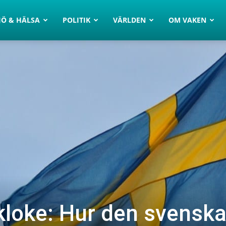
JÖ & HÄLSA
POLITIK
VÄRLDEN
OM VAKEN
 kloke: Hur den svensk