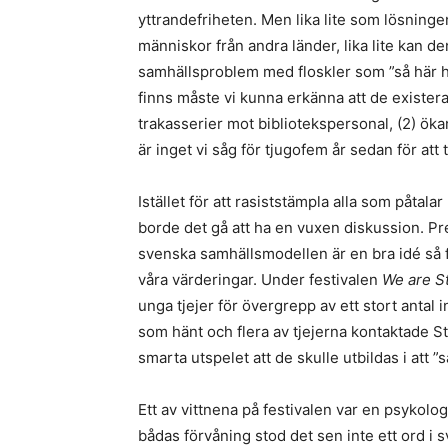
yttrandefriheten. Men lika lite som lösninge
människor från andra länder, lika lite kan d
samhällsproblem med floskler som ”så här har
finns måste vi kunna erkänna att de exister
trakasserier mot bibliotekspersonal, (2) ök
är inget vi såg för tjugofem år sedan för att
Istället för att rasiststämpla alla som påta
borde det gå att ha en vuxen diskussion. Pr
svenska samhällsmodellen är en bra idé så f
våra värderingar. Under festivalen
We are S
unga tjejer för övergrepp av ett stort antal 
som hänt och flera av tjejerna kontaktade 
smarta utspelet att de skulle utbildas i att ”s
Ett av vittnena på festivalen var en psykolo
bådas förvåning stod det sen inte ett ord 