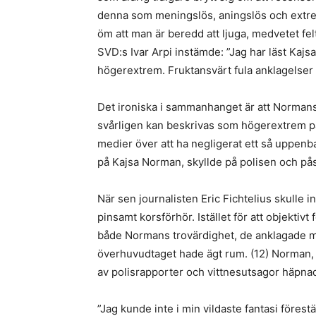
denna som meningslös, aningslös och extrem
öm att man är beredd att ljuga, medvetet felt
SVD:s Ivar Arpi instämde: ”Jag har läst Kajs
högerextrem. Fruktansvärt fula anklagelser 
Det ironiska i sammanhanget är att Norman
svårligen kan beskrivas som högerextrem på 
medier över att ha negligerat ett så uppe
på Kajsa Norman, skyllde på polisen och påst
När sen journalisten Eric Fichtelius skulle 
pinsamt korsförhör. Istället för att objektiv
både Normans trovärdighet, de anklagade
överhuvudtaget hade ägt rum. (12) Norman, s
av polisrapporter och vittnesutsagor häpna
”Jag kunde inte i min vildaste fantasi förest