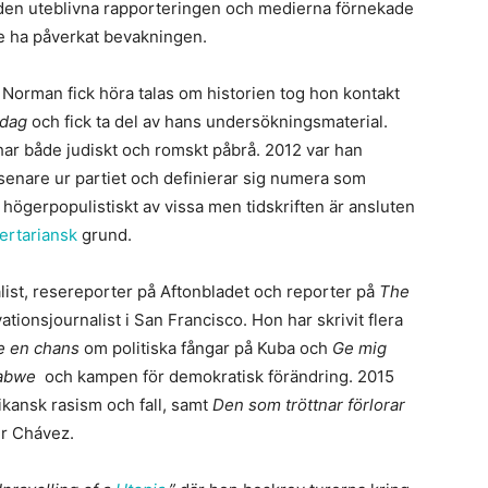
r den uteblivna rapporteringen och medierna förnekade
le ha påverkat bevakningen.
Norman fick höra talas om historien tog hon kontakt
Idag
och fick ta del av hans undersökningsmaterial.
ar både judiskt och romskt påbrå. 2012 var han
senare ur partiet och definierar sig numera som
högerpopulistiskt av vissa men tidskriften är ansluten
bertariansk
grund.
alist, resereporter på Aftonbladet och reporter på
The
ationsjournalist i San Francisco. Hon har skrivit flera
te en chans
om politiska fångar på Kuba och
Ge mig
babwe
och kampen för demokratisk förändring. 2015
kansk rasism och fall, samt
Den som tröttnar förlorar
er Chávez.