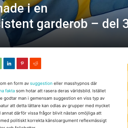
nade i en
istent garderob – del 
som en form av
suggestion
eller masshypnos där
a fakta
som hotar att rasera deras världsbild. Istället
 ämne godtar man i gemensam suggestion en viss typ av
natur att detta lättare kan odlas av grupper med mycket
 annat därför vissa frågor blivit nästan omöjliga att
e med politiskt korrekta känsloargument reflexmässigt
r och foliehattar.