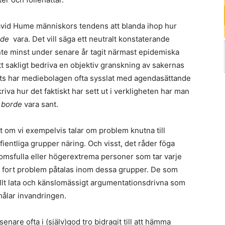
David Hume människors tendens att blanda ihop hur
rde
vara. Det vill säga ett neutralt konstaterande
nte minst under senare år tagit närmast epidemiska
att sakligt bedriva en objektiv granskning av sakernas
sats har mediebolagen ofta sysslat med agendasättande
riva hur det faktiskt har sett ut i verkligheten har man
r
borde
vara sant.
tt om vi exempelvis talar om problem knutna till
fientliga grupper näring. Och visst, det råder föga
rdomsfulla eller högerextrema personer som tar varje
så fort problem påtalas inom dessa grupper. De som
tuellt lata och känslomässigt argumentationsdrivna som
ålar invandringen.
enare ofta i (själv)god tro bidragit till att hämma