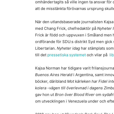
omhändertagits så ville ingen ta ansvar fö
att de misstänkta förövarnas ursprung skul
När den utlandsbaserade journalisten Kajsa 
med Chang Frick, chefredaktör på
Nyheter 
Frick är född och uppvuxen i Småland men h
ordförande för SDU:s distrikt Syd men gick 
Libertarian.
Nyheter idag
har stämplats som 
till det
pressetiska systemet
och vilar på
li
Kajsa Norman har tidigare varit frilansjourn
Buenos Aires Herald
i Argentina, samt innov
böcker, däribland
Mot kärleken har Fidel in
kolera -vägen till överlevnad i dagens Zim
gav hon ut
Bron över Blood River
om sydafri
om utvecklingen i Venezuela under och eft