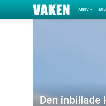
VAKEN.se
ARKIV
MIL
Den inbillade