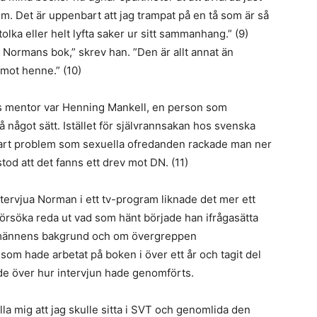
. Det är uppenbart att jag trampat på en tå som är så
olka eller helt lyfta saker ur sitt sammanhang.” (9)
a Normans bok,” skrev han. ”Den är allt annat än
mot henne.” (10)
s mentor var Henning Mankell, en person som
något sätt. Istället för självrannsakan hos svenska
nbart problem som sexuella ofredanden rackade man ner
od att det fanns ett drev mot DN. (11)
intervjua Norman i ett tv-program liknade det mer ett
t försöka reda ut vad som hänt började han ifrågasätta
 männens bakgrund och om övergreppen
om hade arbetat på boken i över ett år och tagit del
de över hur intervjun hade genomförts.
älla mig att jag skulle sitta i SVT och genomlida den