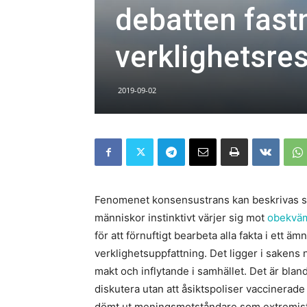
debatten fast
verklighetsres
2019-09-02
Fenomenet konsensustrans kan beskrivas 
människor instinktivt värjer sig mot
obekväm
för att förnuftigt bearbeta alla fakta i ett
verklighetsuppfattning. Det ligger i sakens 
makt och inflytande i samhället. Det är bland
diskutera utan att åsiktspoliser vaccinerad
dömt ut meningsmotståndare som extremiste