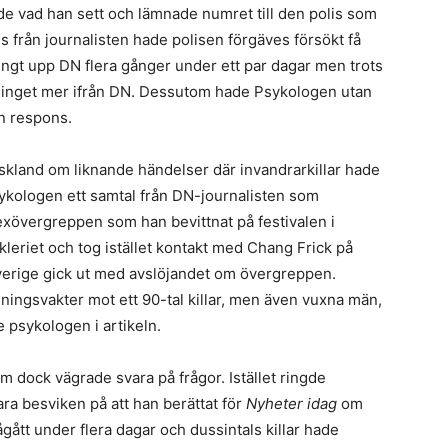
de vad han sett och lämnade numret till den polis som
s från journalisten hade polisen förgäves försökt få
ngt upp DN flera gånger under ett par dagar men trots
n inget mer ifrån DN. Dessutom hade Psykologen utan
n respons.
kland om liknande händelser där invandrarkillar hade
psykologen ett samtal från DN-journalisten som
sexövergreppen som han bevittnat på festivalen i
eriet och tog istället kontakt med Chang Frick på
verige gick ut med avslöjandet om övergreppen.
ningsvakter mot ett 90-tal killar, men även vuxna män,
 psykologen i artikeln.
 dock vägrade svara på frågor. Istället ringde
ra besviken på att han berättat för
Nyheter idag
om
gått under flera dagar och dussintals killar hade