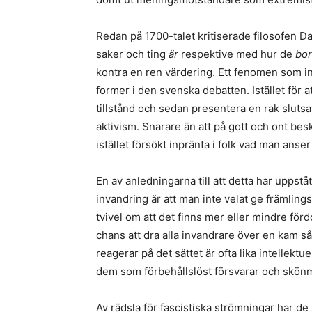
Redan på 1700-talet kritiserade filosofen 
saker och ting
är
respektive med hur de
bo
kontra en ren värdering. Ett fenomen som i
former i den svenska debatten. Istället för 
tillstånd och sedan presentera en rak slut
aktivism. Snarare än att på gott och ont besk
istället försökt inpränta i folk vad man anse
En av anledningarna till att detta har uppstå
invandring är att man inte velat ge främlings
tvivel om att det finns mer eller mindre fö
chans att dra alla invandrare över en kam 
reagerar på det sättet är ofta lika intellek
dem som förbehållslöst försvarar och skönm
Av rädsla för fascistiska strömningar har de s