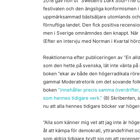
2018 gav hon ut
”Sweden’s Dark Soul-The U
festivalen och den ängsliga konformismen 
uppmärksammad bästsäljare utomlands och s
förnuftiga landet. Den fick positiva recens
men i Sverige omnämndes den knappt. När N
(Efter en intervju med Norman i Kvartal hörde
Reaktionerna efter publiceringen av
”En all
som den hette på svenska, lät inte vänta på
boken ”ekar av både den högerradikala rörel
gammal Moderatretorik om det sovande folke
boken
”innehåller precis samma överdrifter
som hennes tidigare verk.”
(8) Skribenten, 
nu att alla hennes tidigare böcker var höge
”Alla som känner mig vet att jag inte är hö
åt att kämpa för demokrati, yttrandefrihet o
som aldrig tidigare brytt sig om att recense