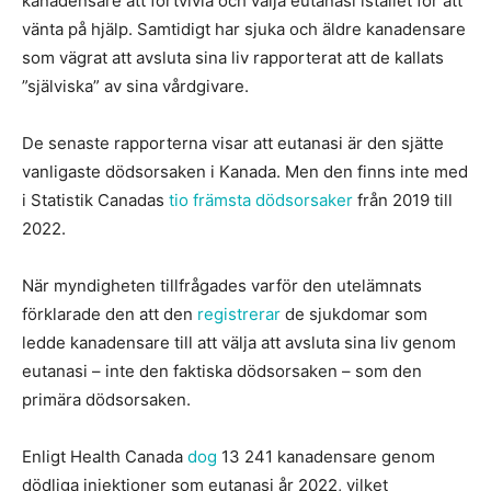
kanadensare att förtvivla och välja eutanasi istället för att
vänta på hjälp. Samtidigt har sjuka och äldre kanadensare
som vägrat att avsluta sina liv rapporterat att de kallats
”själviska” av sina vårdgivare.
De senaste rapporterna visar att eutanasi är den sjätte
vanligaste dödsorsaken i Kanada. Men den finns inte med
i Statistik Canadas
tio främsta dödsorsaker
från 2019 till
2022.
När myndigheten tillfrågades varför den utelämnats
förklarade den att den
registrerar
de sjukdomar som
ledde kanadensare till att välja att avsluta sina liv genom
eutanasi – inte den faktiska dödsorsaken – som den
primära dödsorsaken.
Enligt Health Canada
dog
13 241 kanadensare genom
dödliga injektioner som eutanasi år 2022, vilket