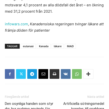
motsvarar 4,1 procent av alla dödsfall det året – en ökning
med 31,2 procent från 2021.
infowars.com
,
Kanadensiska regeringen tvingar läkare att
främja döden för patienter
TAGGAR
eutanasi
Kanada
läkare
MAiD
Föregående artikel
Nästa artikel
Den osynliga handen som styr
Artificiella sötningsmedel
dig: hur nudging används för
kopplas till snabbare