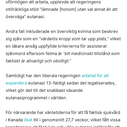
oförmögen att arbeta, upplevde att regeringens
otillräckliga stöd ”lämnade [honom] utan val annat än att
överväga” eutanasi.
Andra fall inkluderade en överviktig kvinna som beskrev
sig själv som en
”värdelös kropp som tar upp plats,”
vilket
en läkare ansåg uppfyllde kriterierna för assisterat
självmord eftersom fetma är
”ett medicinskt tillstånd som
faktiskt är allvarligt och obotligt.”
Samtidigt har den liberala regeringen
arbetat för att
expandera
eutanasi 13-faldigt sedan det legaliserades,
vilket gör det till det snabbast växande
eutanasiprogrammet i världen.
För närvarande har väntetiderna för att få faktisk sjukvård
i Kanada
ökat
till i genomsnitt 27,7 veckor, vilket fått vissa