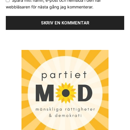
Spara mitt namn, e-post och hemsida i den här
webbläsaren för nästa gång jag kommenterar.