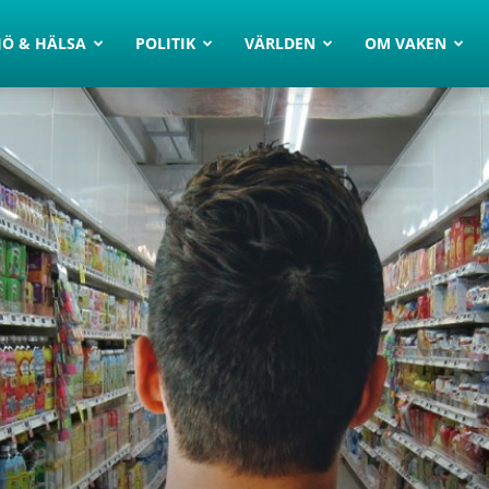
JÖ & HÄLSA
POLITIK
VÄRLDEN
OM VAKEN