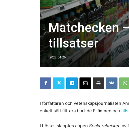
Matchecken – 
tillsatser
2022-04-26
I författaren och vetenskapsjournalisten A
enkelt sätt filtrera bort de E-ämnen och
till
I höstas släpptes appen
Sockerchecken
av f