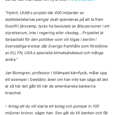
”Hybrit, LKAB:s projekt där 400 miljarder av
skattebetalarnas pengar skall spenderas på att ta fram
fossilfri järsvamp, tycks ha beslutats av åtta personer i ett
styrelserum, inte i regering eller riksdag… Projektet är
fantastiskt för den politiker som vill lögas i beröm i
överstatliga kretsar där Sverige framhålls som föredöme
av EU, FN, USA:s speciella klimatsändebud och många
andra.”
Jan Blomgren, professor i tillämpad kärnfysik, målar upp
ett exempel i Swebbtv, även om han inte kan säga att det
är så här det gått till när de amerikanska bankerna
kraschat.
– Antag att du vill starta ett bolag och pumpar in 100
miljoner kronor, säger han. Sen går du till banken och får