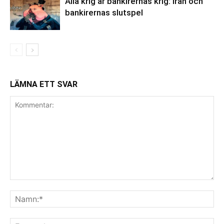
Alla krig är bankirernas krig: Iran och
bankirernas slutspel
LÄMNA ETT SVAR