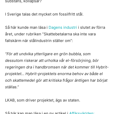
substans, kollapsar?
I Sverige talas det mycket om fossilfritt stål.
Så här kunde man läsa i
Dagens industri
i slutet av förra
året, under rubriken ”Skattebetalarna ska inte vara
fallskärm när stålindustrin ställer om”:
”För att undvika ytterligare en grön bubbla, som
dessutom riskerar att urholka vår el-försörjning, bör
regeringen dra i handbromsen när det kommer till Hybrit-
projektet… Hybrit-projektets enorma behov av både el
och skattemedel gör att kritiska frågor äntligen har börjat
ställas.”
LKAB, som driver projektet, ägs av staten.
Så här kan man läsa i en ny artikel i
Affärsvärlden: