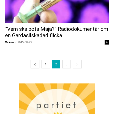
”Vem ska bota Maja?” Radiodokumentär om
en Gardasilskadad flicka
Vaken
-
2015-08-25
0
1
2
3