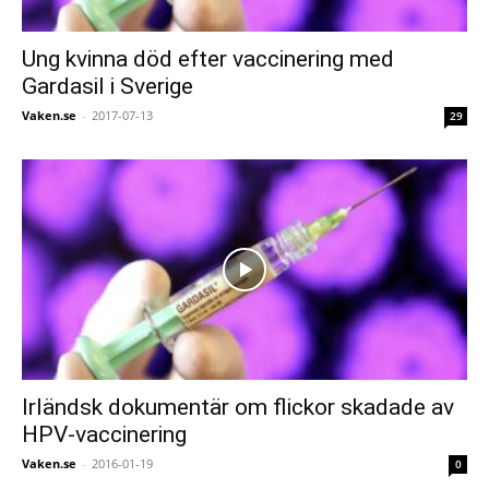
Ung kvinna död efter vaccinering med
Gardasil i Sverige
Vaken.se
-
2017-07-13
29
Irländsk dokumentär om flickor skadade av
HPV-vaccinering
Vaken.se
-
2016-01-19
0