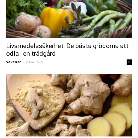
Livsmedelssäkerhet: De bästa grödorna att
odla i en trädgård
Vaken.se
-
2024-03-29
0