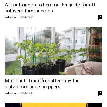
Att odla ingefära hemma: En guide för att
kultivera färsk ingefära
Vaken.se
-
2024-03-20
0
Matfrihet: Trädgårdsalternativ för
självförsörjande preppers
Vaken.se
-
2024-03-16
0