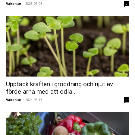
Vaken.se
-
2025-06-05
0
Upptäck kraften i groddning och njut av
fördelarna med att odla...
Vaken.se
-
2024-06-13
0