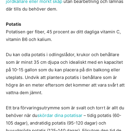
jordkällare eller mörkt skåp
utan bearbetning och lämnas
där tills du behöver dem.
Potatis
Potatisen ger fiber, 45 procent av ditt dagliga vitamin C,
vitamin B6 och kalium.
Du kan odla potatis i odlingslådor, krukor och behållare
som är minst 35 cm djupa och idealiskt med en kapacitet
på 10-15 gallon som du kan placera på din balkong eller
uteplats. Undvik att plantera potatis i behållare som är
högre än en meter eftersom det kommer att vara svårt att
vattna dem jämnt.
Ett bra förvaringsutrymme som är svalt och torrt är allt du
behöver när du
skördar dina potatisar
– tidig potatis (60-
105 dagar), andratidig potatis (95-120 dagar) och
huvudgröda potatis (125-140 dagar). Förutom den tid de