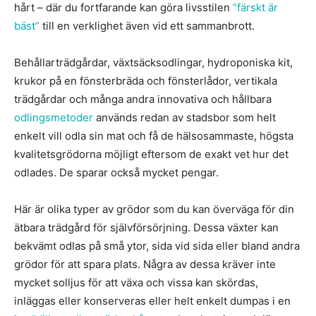
hårt – där du fortfarande kan göra livsstilen
”färskt är
bäst”
till en verklighet även vid ett sammanbrott.
Behållarträdgårdar, växtsäcksodlingar, hydroponiska kit,
krukor på en fönsterbräda och fönsterlådor, vertikala
trädgårdar och många andra innovativa och hållbara
odlingsmetoder
används redan av stadsbor som helt
enkelt vill odla sin mat och få de hälsosammaste, högsta
kvalitetsgrödorna möjligt eftersom de exakt vet hur det
odlades. De sparar också mycket pengar.
Här är olika typer av grödor som du kan överväga för din
ätbara trädgård för självförsörjning. Dessa växter kan
bekvämt odlas på små ytor, sida vid sida eller bland andra
grödor för att spara plats. Några av dessa kräver inte
mycket solljus för att växa och vissa kan skördas,
inläggas eller konserveras eller helt enkelt dumpas i en