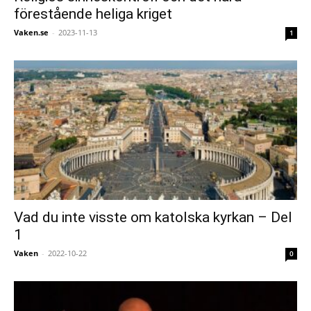
förestående heliga kriget
Vaken.se
-
2023-11-13
1
Vad du inte visste om katolska kyrkan – Del
1
Vaken
-
2022-10-22
0