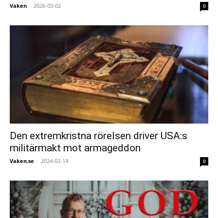
Vaken
-
2026-03-02
0
Den extremkristna rörelsen driver USA:s
militärmakt mot armageddon
Vaken.se
-
2024-02-14
0