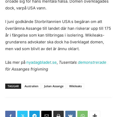
oroade sig för hans mentala hälsa. Domen överklagades
dock, varpå USA vann.
I juni godkände Storbritannien USA:s begäran om att
överlämna Assange till landet där han riskerar upp till 175
år i fängelse som kan tillbringas i isolering. Wikileaks-
grundarens advokater ska dock ha överklagat domen,
men vad som blivit av det är ännu oklart.
Läs mer på
nyadagbladet.se
,
Tusentals
demonstrerade
för Assanges frigivning
TAGGAR
Australien
Julian Assange
Wikileaks