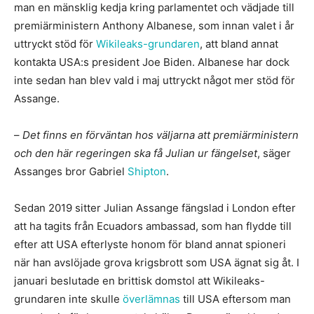
man en mänsklig kedja kring parlamentet och vädjade till
premiärministern Anthony Albanese, som innan valet i år
uttryckt stöd för
Wikileaks-grundaren
, att bland annat
kontakta USA:s president Joe Biden. Albanese har dock
inte sedan han blev vald i maj uttryckt något mer stöd för
Assange.
–
Det finns en förväntan hos väljarna att premiärministern
och den här regeringen ska få Julian ur fängelset
, säger
Assanges bror Gabriel
Shipton
.
Sedan 2019 sitter Julian Assange fängslad i London efter
att ha tagits från Ecuadors ambassad, som han flydde till
efter att USA efterlyste honom för bland annat spioneri
när han avslöjade grova krigsbrott som USA ägnat sig åt. I
januari beslutade en brittisk domstol att Wikileaks-
grundaren inte skulle
överlämnas
till USA eftersom man