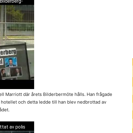
Bilderberg-
tell Marriott där årets Bilderbermöte hålls. Han frågade
hotellet och detta ledde till han blev nedbrottad av
ådet.
ttat av polis