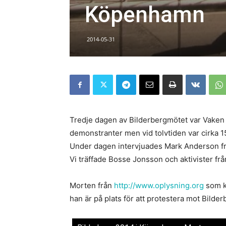
Köpenhamn
2014-05-31
Tredje dagen av Bilderbergmötet var Vaken p
demonstranter men vid tolvtiden var cirka 1
Under dagen intervjuades Mark Anderson f
Vi träffade Bosse Jonsson och aktivister från
Morten från
http://www.oplysning.org
som kä
han är på plats för att protestera mot Bilde