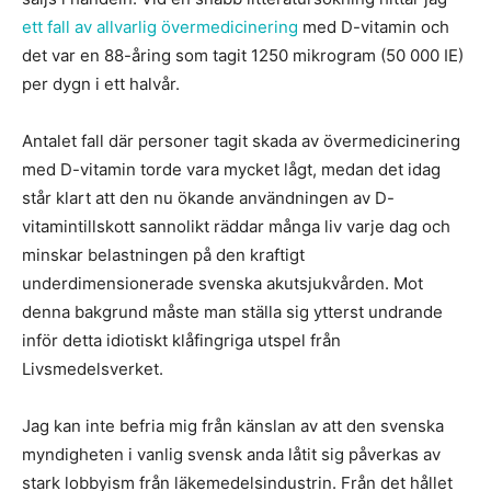
ett fall av allvarlig övermedicinering
med D-vitamin och
det var en 88-åring som tagit 1250 mikrogram (50 000 IE)
per dygn i ett halvår.
Antalet fall där personer tagit skada av övermedicinering
med D-vitamin torde vara mycket lågt, medan det idag
står klart att den nu ökande användningen av D-
vitamintillskott sannolikt räddar många liv varje dag och
minskar belastningen på den kraftigt
underdimensionerade svenska akutsjukvården. Mot
denna bakgrund måste man ställa sig ytterst undrande
inför detta idiotiskt klåfingriga utspel från
Livsmedelsverket.
Jag kan inte befria mig från känslan av att den svenska
myndigheten i vanlig svensk anda låtit sig påverkas av
stark lobbyism från läkemedelsindustrin. Från det hållet