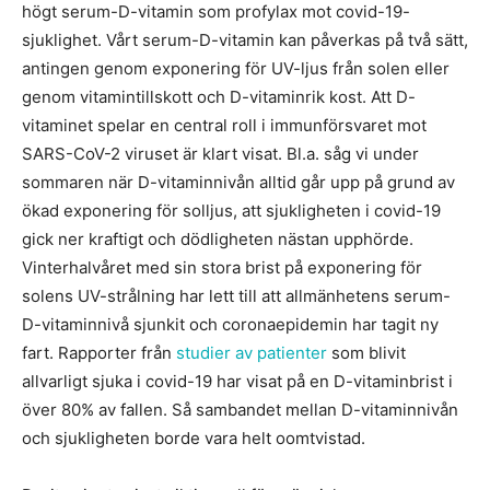
högt serum-D-vitamin som profylax mot covid-19-
sjuklighet. Vårt serum-D-vitamin kan påverkas på två sätt,
antingen genom exponering för UV-ljus från solen eller
genom vitamintillskott och D-vitaminrik kost. Att D-
vitaminet spelar en central roll i immunförsvaret mot
SARS-CoV-2 viruset är klart visat. Bl.a. såg vi under
sommaren när D-vitaminnivån alltid går upp på grund av
ökad exponering för solljus, att sjukligheten i covid-19
gick ner kraftigt och dödligheten nästan upphörde.
Vinterhalvåret med sin stora brist på exponering för
solens UV-strålning har lett till att allmänhetens serum-
D-vitaminnivå sjunkit och coronaepidemin har tagit ny
fart. Rapporter från
studier av patienter
som blivit
allvarligt sjuka i covid-19 har visat på en D-vitaminbrist i
över 80% av fallen. Så sambandet mellan D-vitaminnivån
och sjukligheten borde vara helt oomtvistad.