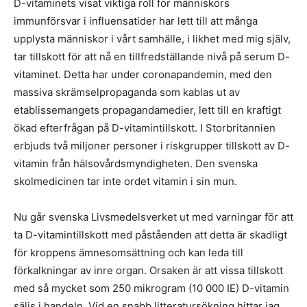
D-vitaminets visat viktiga roll för människors
immunförsvar i influensatider har lett till att många
upplysta människor i vårt samhälle, i likhet med mig själv,
tar tillskott för att nå en tillfredställande nivå på serum D-
vitaminet. Detta har under coronapandemin, med den
massiva skrämselpropaganda som kablas ut av
etablissemangets propagandamedier, lett till en kraftigt
ökad efterfrågan på D-vitamintillskott. I Storbritannien
erbjuds två miljoner personer i riskgrupper tillskott av D-
vitamin från hälsovårdsmyndigheten. Den svenska
skolmedicinen tar inte ordet vitamin i sin mun.
Nu går svenska Livsmedelsverket ut med varningar för att
ta D-vitamintillskott med påståenden att detta är skadligt
för kroppens ämnesomsättning och kan leda till
förkalkningar av inre organ. Orsaken är att vissa tillskott
med så mycket som 250 mikrogram (10 000 IE) D-vitamin
säljs i handeln. Vid en snabb litteratursökning hittar jag