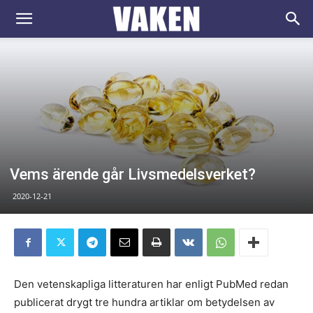
VAKEN.se
Vems ärende går Livsmedelsverket?
2020-12-21
Den vetenskapliga litteraturen har enligt PubMed redan
publicerat drygt tre hundra artiklar om betydelsen av