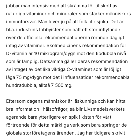
jobbar man intensiv med att skrämma för tillskott av
naturliga vitaminer och mineraler som stärker människors
immunförsvar. Man lever ju på att folk blir sjuka. Det är
bl.a. industrins lobbyister som haft ett stor inflytande
över de officiella rekommendationerna rörande dagligt
intag av vitaminer. Skolmedicinens rekommendation för
D-vitamin är 10 mikrogram/dygn mot den tiodubbla nivå
som är lämplig. Detsamma gäller deras rekommendation
av intaget av det lika viktiga C-vitaminet som är löjligt
låga 75 mg/dygn mot det i influensatider rekommendabla
hundradubbla, alltså 7 500 mg.
Eftersom dagens människor är läskunniga och kan hitta
bra information i hälsofrågor, så blir Livsmedelsverkets
agerande bara ytterligare en spik i kistan för vårt
förtroende för detta märkliga verk som bara springer de
globala storföretagens ärenden. Jag har tidigare skrivit