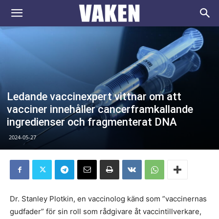
VAKEN.se
Ledande vaccinexpert vittnar om att
vacciner innehåller cancerframkallande
ingredienser och fragmenterat DNA
2024-05-27
Dr. Stanley Plotkin, en vaccinolog känd som ”vaccinernas
gudfader” för sin roll som rådgivare åt vaccintillverkare,