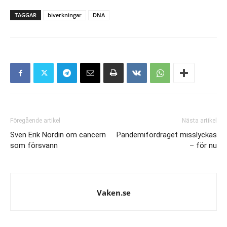
TAGGAR
biverkningar
DNA
Föregående artikel
Nästa artikel
Sven Erik Nordin om cancern
Pandemifördraget misslyckas
som försvann
– för nu
Vaken.se