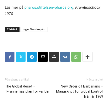
Läs mer på
pharos.stiftelsen-pharos.org
,
Framtidschock
1970
TAGGAR
Inger Nordangård
Föregående artikel
Nästa artikel
The Global Reset –
New Order of Barbarians –
Tyrannernas plan för världen
Manuskript för global kontroll
från år 1969