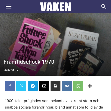
VAKEN.se
Framtidschock 1970
2020-08-10
1900-talet präglades som bekant av extremt stora och
snabba sociala förändringar, bland annat som följd av de